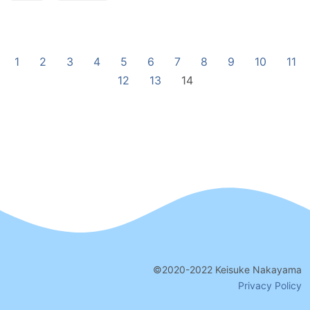
../memo.yammer.jp $ npm install $ hexo server # ローカ
ルでサイトの確認 Hexoの設定について 設定は基本的に
_config.ymlに書き込む。 例えば、このサイトの
_config.ymlが一例。 テーマの導入 Hexoはサードパーティ
1
2
3
4
5
6
7
8
9
10
11
で公開された様々なテー
12
13
14
©2020-2022 Keisuke Nakayama
Privacy Policy