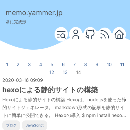
memo.yammer.jp
常に完成形
1
2
3
4
5
6
7
8
9
10
11
12
13
14
2020-03-16 09:09
hexoによる静的サイトの構築
Hexoによる静的サイトの構築 Hexoは、node.jsを使った静
的サイトジェネレータ。 markdown形式の記事を静的サイ
トに簡単に公開できる。 Hexoの導入 $ npm install hexo-
cli $ npx hexo init ../memo.yammer.jp $ cd
ブログ
JavaScript