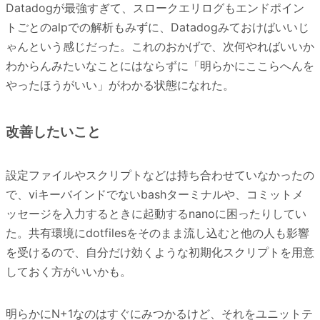
Datadogが最強すぎて、スロークエリログもエンドポイン
トごとのalpでの解析もみずに、Datadogみておけばいいじ
ゃんという感じだった。これのおかげで、次何やればいいか
わからんみたいなことにはならずに「明らかにここらへんを
やったほうがいい」がわかる状態になれた。
改善したいこと
設定ファイルやスクリプトなどは持ち合わせていなかったの
で、viキーバインドでないbashターミナルや、コミットメ
ッセージを入力するときに起動するnanoに困ったりしてい
た。共有環境にdotfilesをそのまま流し込むと他の人も影響
を受けるので、自分だけ効くような初期化スクリプトを用意
しておく方がいいかも。
明らかにN+1なのはすぐにみつかるけど、それをユニットテ