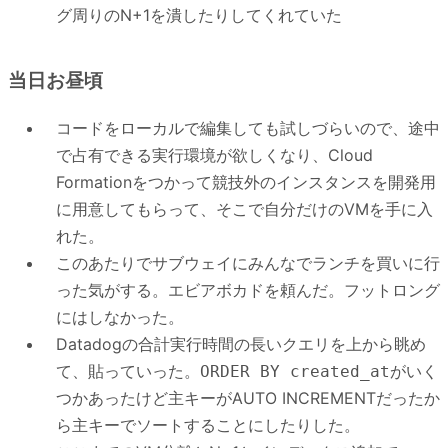
グ周りのN+1を潰したりしてくれていた
当日お昼頃
コードをローカルで編集しても試しづらいので、途中
で占有できる実行環境が欲しくなり、Cloud
Formationをつかって競技外のインスタンスを開発用
に用意してもらって、そこで自分だけのVMを手に入
れた。
このあたりでサブウェイにみんなでランチを買いに行
った気がする。エビアボカドを頼んだ。フットロング
にはしなかった。
Datadogの合計実行時間の長いクエリを上から眺め
て、貼っていった。
がいく
ORDER BY created_at
つかあったけど主キーがAUTO INCREMENTだったか
ら主キーでソートすることにしたりした。