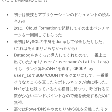
初手は競技とアプリケーションのドキュメントの読み
合わせ
次に、Cloud Formationで起動してそのままベンチマ
ークを一回回してもらった
最初はMySQLの中身をdumpして保全したりした。
(これはあんまりいらなかったかも)
Datadogをさくっと導入してくれたので、一番上に
出ていた
の
/api/user/:username/statistics
うち、ランク算出のN+1を直す。
GROUP by
でSUM/COUNTするクエリにして、一番重
user_id
そうなところを直したらボトルネックが他に移った。
N+1がまだ残っているのを横目に見つつ、呼ばれる回
数が少ないエンドポイントなので他を優先するために
無視。
裏ではPowerDNSをやめたりMySQLを分離したりタ