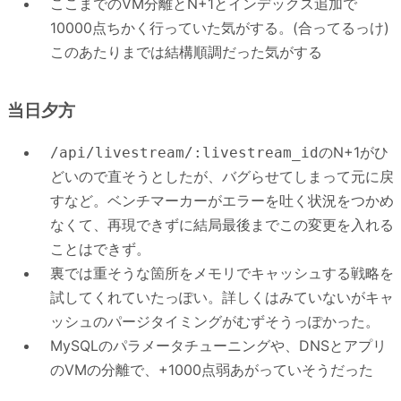
ここまでのVM分離とN+1とインデックス追加で
10000点ちかく行っていた気がする。(合ってるっけ)
このあたりまでは結構順調だった気がする
当日夕方
のN+1がひ
/api/livestream/:livestream_id
どいので直そうとしたが、バグらせてしまって元に戻
すなど。ベンチマーカーがエラーを吐く状況をつかめ
なくて、再現できずに結局最後までこの変更を入れる
ことはできず。
裏では重そうな箇所をメモリでキャッシュする戦略を
試してくれていたっぽい。詳しくはみていないがキャ
ッシュのパージタイミングがむずそうっぽかった。
MySQLのパラメータチューニングや、DNSとアプリ
のVMの分離で、+1000点弱あがっていそうだった