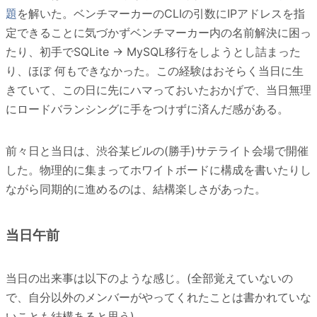
題
を解いた。ベンチマーカーのCLIの引数にIPアドレスを指
定できることに気づかずベンチマーカー内の名前解決に困っ
たり、初手でSQLite -> MySQL移行をしようとし詰まった
り、ほぼ 何もできなかった。この経験はおそらく当日に生
きていて、この日に先にハマっておいたおかげで、当日無理
にロードバランシングに手をつけずに済んだ感がある。
前々日と当日は、渋谷某ビルの(勝手)サテライト会場で開催
した。物理的に集まってホワイトボードに構成を書いたりし
ながら同期的に進めるのは、結構楽しさがあった。
当日午前
当日の出来事は以下のような感じ。(全部覚えていないの
で、自分以外のメンバーがやってくれたことは書かれていな
いことも結構あると思う)