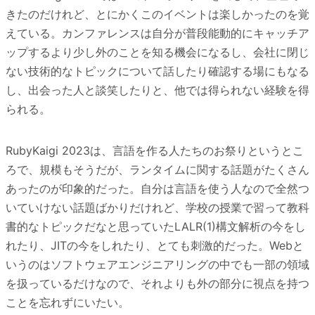
きたのだけれど、とにかくこのイベントは楽しかったのを覚
えている。カンファレンスは自分が普段能動的にキャッチア
ップするより少し外のことを知る機会になるし、会社に閉じ
ない技術的なトピックについて話したり確認する場にもなる
し、出会った人と談笑したりと、他では得られない経験を得
られる。
RubyKaigi 2023は、言語を作る人たちのお祭りというとこ
ろで、規模もそうだが、ランタイムに関する話題がたくさん
あったのが印象的だった。自分は言語を使う人なので全然つ
いていけない話題ばかりだけれど、学校の授業で習って教科
書的なトピックだなと思っていたLALR(1)構文解析の今をし
れたり、JITの今をしれたり、とても刺激的だった。Webと
いうのはソフトウェアエンジニアリングの中でも一部の領域
を扱っているだけなので、それよりも外の部分に視点を持つ
ことを忘れずにいたい。